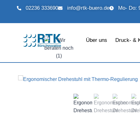
02236 333690
info@rtk-buero.de
Mo- Do: 9
Über uns
Druck- & 